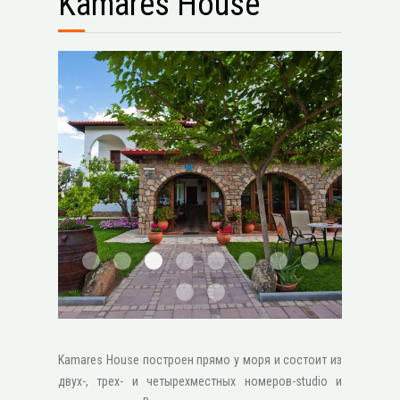
Kamares House
1
2
3
4
5
6
111
2 1600x1200
STV2046
1 1600x1200
Kamares House построен прямо у моря и состоит из
двух-, трех- и четырехместных номеров-studio и