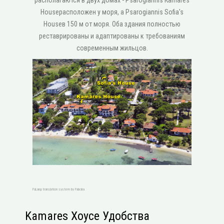
располагаются в двух домах - Psarogiannis Kamares
Houseрасположен у моря, а Psarogiannis Sofia's
Houseв 150 м от моря. Оба здания полностью
реставрированы и адаптированы к требованиям
современным жильцов.
FaLang translation system by Faboba
Kamares Хоусе Удобства