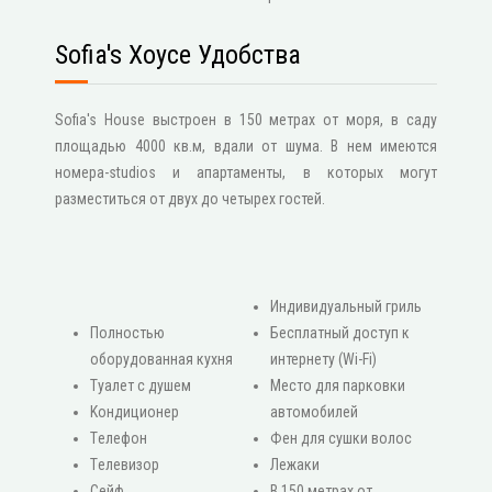
Sofia's Хоусе Удобства
Sofia's House выстроен в 150 метрах от моря, в саду
площадью 4000 кв.м, вдали от шума. В нем имеются
номера-studios и апартаменты, в которых могут
разместиться от двух до четырех гостей.
Индивидуальный гриль
Πолностью
Бесплатный доступ к
оборудованная кухня
интернету (Wi-Fi)
Туалет с душем
Место для парковки
Κондиционер
автомобилей
Τелефон
Фен для сушки волос
Τелевизор
Лежаки
Сейф
В 150 метрах от