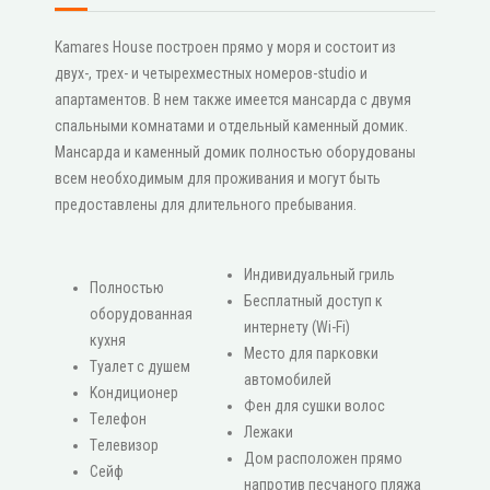
Kamares House построен прямо у моря и состоит из
двух-, трех- и четырехместных номеров-studio и
апартаментов. В нем также имеется мансарда с двумя
спальными комнатами и отдельный каменный домик.
Мансарда и каменный домик полностью оборудованы
всем необходимым для проживания и могут быть
предоставлены для длительного пребывания.
Индивидуальный гриль
Πолностью
Бесплатный доступ к
оборудованная
интернету (Wi-Fi)
кухня
Место для парковки
Туалет с душем
автомобилей
Κондиционер
Фен для сушки волос
Τелефон
Лежаки
Τелевизор
Дом расположен прямо
Сейф
напротив песчаного пляжа