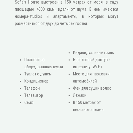
Sofia's House выстроен в 150 метрах от моря, в саду
площадью 4000 кв.м, вдали от шума. В нем имеются
номера-studios и апартаменты, в которых могут
разместиться от двух до четырех гостей.
Индивидуальный гриль
Πолностью
Бесплатный доступ к
оборудованная кухня
интернету (Wi-Fi)
Туалет с душем
Место для парковки
Κондиционер
автомобилей
Τелефон
Фен для сушки волос
Τелевизор
Лежаки
Сейф
В 150 метрах от
песчаного пляжа