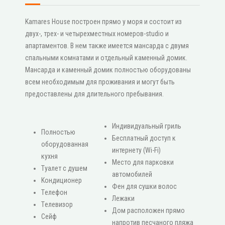
Kamares House построен прямо у моря и состоит из
двух-, трех- и четырехместных номеров-studio и
апартаментов. В нем также имеется мансарда с двумя
спальными комнатами и отдельный каменный домик.
Мансарда и каменный домик полностью оборудованы
всем необходимым для проживания и могут быть
предоставлены для длительного пребывания.
Индивидуальный гриль
Πолностью
Бесплатный доступ к
оборудованная
интернету (Wi-Fi)
кухня
Место для парковки
Туалет с душем
автомобилей
Κондиционер
Фен для сушки волос
Τелефон
Лежаки
Τелевизор
Дом расположен прямо
Сейф
напротив песчаного пляжа