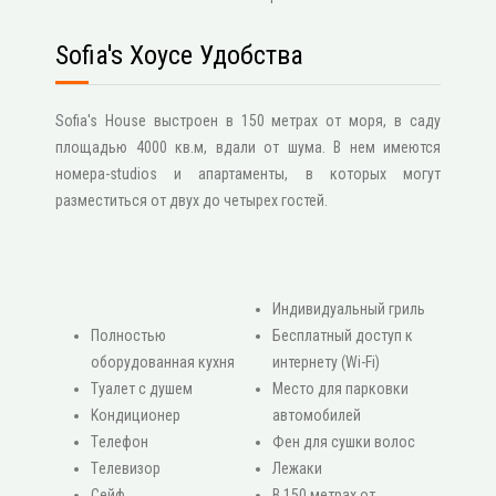
Sofia's Хоусе Удобства
Sofia's House выстроен в 150 метрах от моря, в саду
площадью 4000 кв.м, вдали от шума. В нем имеются
номера-studios и апартаменты, в которых могут
разместиться от двух до четырех гостей.
Индивидуальный гриль
Πолностью
Бесплатный доступ к
оборудованная кухня
интернету (Wi-Fi)
Туалет с душем
Место для парковки
Κондиционер
автомобилей
Τелефон
Фен для сушки волос
Τелевизор
Лежаки
Сейф
В 150 метрах от