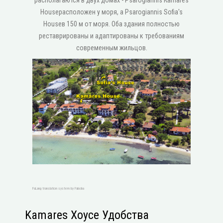
располагаются в двух домах - Psarogiannis Kamares
Houseрасположен у моря, а Psarogiannis Sofia's
Houseв 150 м от моря. Оба здания полностью
реставрированы и адаптированы к требованиям
современным жильцов.
FaLang translation system by Faboba
Kamares Хоусе Удобства