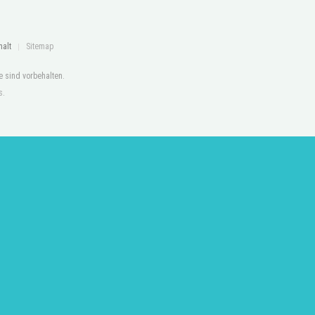
halt
Sitemap
te sind vorbehalten.
s
.