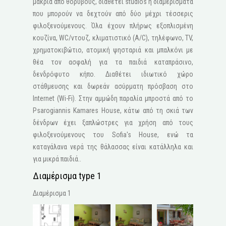
μακριά από θορύβους, διαθέτει studios ή διαμερίσματα
που μπορούν να δεχτούν από δύο μέχρι τέσσερις
φιλοξενούμενους. Όλα έχουν πλήρως εξοπλισμένη
κουζίνα, WC/ντουζ, κλιματιστικό (A/C), τηλέφωνο, ΤV,
χρηματοκιβώτιο, ατομική ψησταριά και μπαλκόνι με
θέα τον ασφαλή για τα παιδιά καταπράσινο,
δενδρόφυτο κήπο. Διαθέτει ιδιωτικό χώρο
στάθμευσης και δωρεάν ασύρματη πρόσβαση στο
Internet (Wi-Fi). Στην αμμώδη παραλία μπροστά από το
Psarogiannis Kamares House, κάτω από τη σκιά των
δένδρων έχει ξαπλώστρες για χρήση από τους
φιλοξενούμενους του Sofia's House, ενώ τα
καταγάλανα νερά της θάλασσας είναι κατάλληλα και
για μικρά παιδιά..
Διαμέρισμα type 1
Διαμέρισμα 1