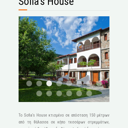
Sofia's House
STV2032
STV1994 Edit 1600x1200
1
2
3
4
5
6
7
8
9
10
11
12
Το Sofia's House κτισμένο σε απόσταση 150 μέτρων
από τη θάλασσα σε κήπο τεσσάρων στρεμμάτων,