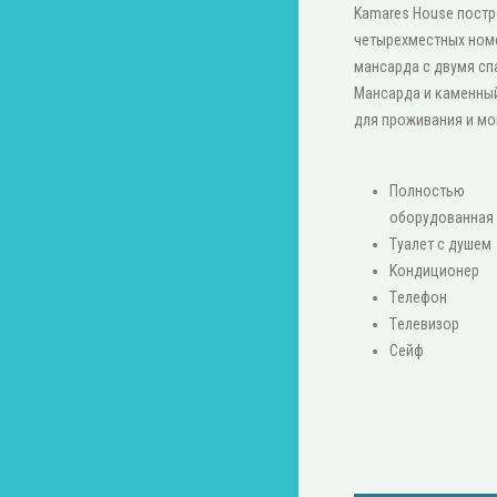
Kamares House постро
четырехместных номе
мансарда с двумя сп
Мансарда и каменны
для проживания и мо
Πолностью
оборудованная 
Туалет с душем
Κондиционер
Τелефон
Τелевизор
Сейф