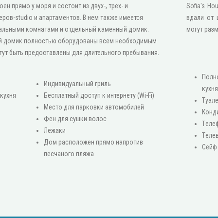
ен прямо у моря и состоит из двух-, трех- и
Sofia's H
ров-studio и апартаментов. В нем также имеется
вдали от 
альными комнатами и отдельный каменный домик.
могут разм
й домик полностью оборудованы всем необходимым
гут быть предоставлены для длительного пребывания.
Πолн
Индивидуальный гриль
кухн
кухня
Бесплатный доступ к интернету (Wi-Fi)
Туал
Место для парковки автомобилей
Κонд
Фен для сушки волос
Τеле
Лежаки
Τеле
Дом расположен прямо напротив
Сейф
песчаного пляжа