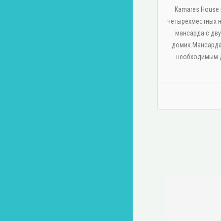
Kamares House п
четырехместных н
мансарда с дв
домик.Мансарда
необходимым д