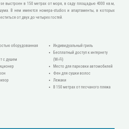
ouse выстроен в 150 метрах от моря, в саду площадью 4000 кв.м,
шума. В нем имеются номера-studios и апартаменты, в которых
еститься от двух до четырех гостей.
остью оборудованная
Индивидуальный гриль
я
Бесплатный доступ к интернету
ет с душем
(Wi-Fi)
иционер
Место для парковки автомобилей
фон
Фен для сушки волос
визор
Лежаки
В 150 метрах от песчаного пляжа