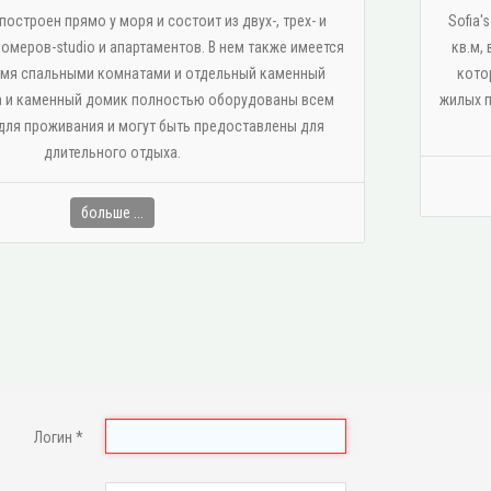
Sofia'
остроен прямо у моря и состоит из двух-, трех- и
кв.м,
омеров-studio и апартаментов. В нем также имеется
кото
умя спальными комнатами и отдельный каменный
жилых п
 и каменный домик полностью оборудованы всем
ля проживания и могут быть предоставлены для
длительного отдыха.
больше ...
Логин
*