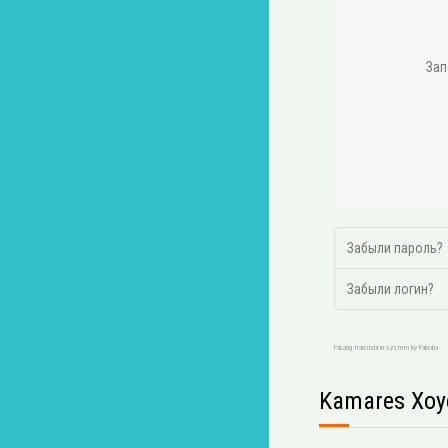
Зап
Забыли пароль?
Забыли логин?
FaLang translation system by Faboba
Kamares Хоу