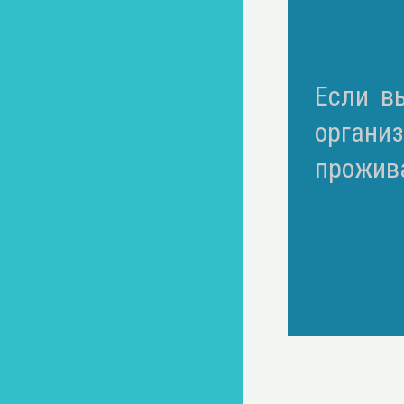
Если в
органи
прожив