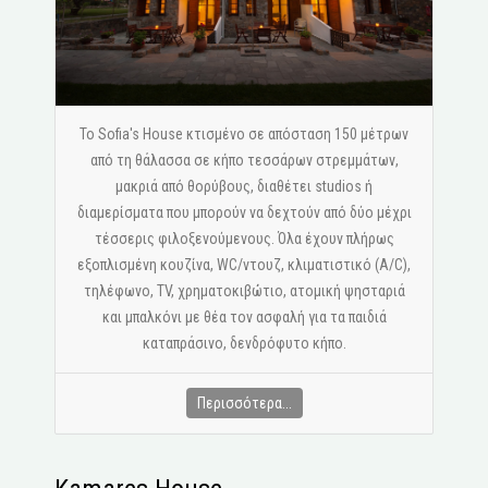
Το Sofia's House κτισμένο σε απόσταση 150 μέτρων
από τη θάλασσα σε κήπο τεσσάρων στρεμμάτων,
μακριά από θορύβους, διαθέτει studios ή
διαμερίσματα που μπορούν να δεχτούν από δύο μέχρι
τέσσερις φιλοξενούμενους. Όλα έχουν πλήρως
εξοπλισμένη κουζίνα, WC/ντουζ, κλιματιστικό (A/C),
τηλέφωνο, ΤV, χρηματοκιβώτιο, ατομική ψησταριά
και μπαλκόνι με θέα τον ασφαλή για τα παιδιά
καταπράσινο, δενδρόφυτο κήπο.
Περισσότερα...