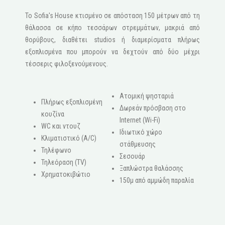
Το Sofia's House κτισμένο σε απόσταση 150 μέτρων από τη
θάλασσα σε κήπο τεσσάρων στρεμμάτων, μακριά από
θορύβους, διαθέτει studios ή διαμερίσματα πλήρως
εξοπλισμένα που μπορούν να δεχτούν από δύο μέχρι
τέσσερις φιλοξενούμενους.
Ατομική ψησταριά
Πλήρως εξοπλισμένη
Δωρεάν πρόσβαση στο
κουζίνα
Internet (Wi-Fi)
WC και ντουζ
Ιδιωτικό χώρο
Κλιματιστικό (A/C)
στάθμευσης
Τηλέφωνο
Σεσουάρ
Τηλεόραση (ΤV)
Ξαπλώστρα θαλάσσης
Χρηματοκιβώτιο
150μ από αμμώδη παραλία