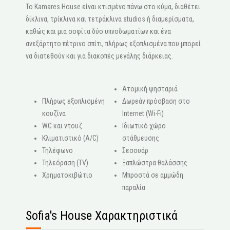
Το Kamares House είναι κτισμένο πάνω στο κύμα, διαθέτει
δίκλινα, τρίκλινα και τετράκλινα studios ή διαμερίσματα,
καθώς και μια σοφίτα δύο υπνοδωματίων και ένα
ανεξάρτητο πέτρινο σπίτι, πλήρως εξοπλισμένα που μπορεί
να διατεθούν και για διακοπές μεγάλης διάρκειας.
Ατομική ψησταριά
Πλήρως εξοπλισμένη
Δωρεάν πρόσβαση στο
κουζίνα
Internet (Wi-Fi)
WC και ντουζ
Ιδιωτικό χώρο
Κλιματιστικό (A/C)
στάθμευσης
Τηλέφωνο
Σεσουάρ
Τηλεόραση (ΤV)
Ξαπλώστρα θαλάσσης
Χρηματοκιβώτιο
Μπροστά σε αμμώδη
παραλία
Sofia's House Χαρακτηριστικά