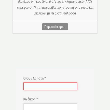
εξοπλισμένη κουζίνα, WC/ντουζ, κλιματιστικό (A/C),
τηλέφωνο,ΤV, χρηματοκιβώτιο, ατομική ψησταριά και
μπαλκόνι με θέα στη θάλασσα.
Περισσότερα...
Όνομα Χρήστη
*
Κωδικός
*