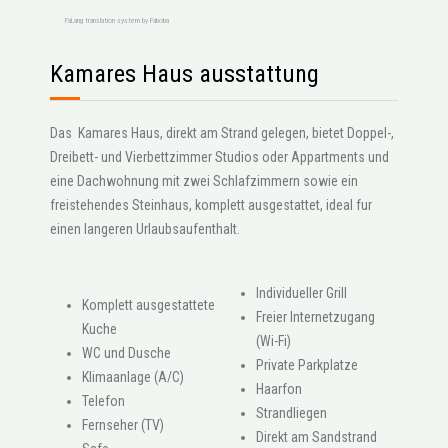
FaLang translation system by Faboba
Kamares Haus ausstattung
Das Kamares Haus, direkt am Strand gelegen, bietet Doppel-,
Dreibett- und Vierbettzimmer Studios oder Appartments und
eine Dachwohnung mit zwei Schlafzimmern sowie ein
freistehendes Steinhaus, komplett ausgestattet, ideal fur
einen langeren Urlaubsaufenthalt.
Individueller Grill
Komplett ausgestattete
Freier Internetzugang
Kuche
(Wi-Fi)
WC und Dusche
Private Parkplatze
Klimaanlage (A/C)
Haarfon
Telefon
Strandliegen
Fernseher (TV)
Direkt am Sandstrand